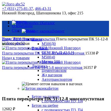
+7 (831) 275-81-37
,
466-43-31
Нижний Новгород, Шапошникова 13, офис 215
Новости
Каталог
О компании
Статус заказа
Цемент
Вход / Регистрация
Home
ЖБИ
Плиты перекрытия
Плита перекрытия ПК 51-12-8
Навал
многопустотная
М500Д0
В мешках
ЦЕМ II/А-П 42,5 Н
Плита перекрытия ПК 51-12-10 многопустотная
15338
₽
М500д0
Назад к товарам
Марки 500
Доставка
Плита перекрытия ПК 51-15-8 многопустотная
16357
₽
Цементовозом
Жд вагоном
Автотранспортом
Бетон
Нажмите, чтобы увеличить
Бетон на гравии
Плита перекрытия ПК 51-12-8 многопустотная
с подвижностью П3, П4
Бетон на щебне
12682
₽
с подвижностью П3, П4