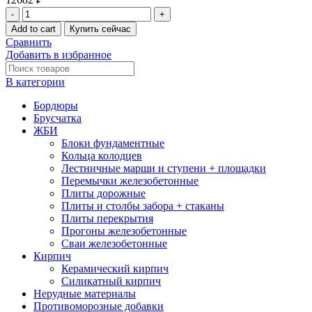
Плита
перекрытия
Add to cart
Купить сейчас
ПК
Сравнить
51-
Добавить в избранное
12-
8
В категории
многопустотная
quantity
Бордюры
Брусчатка
ЖБИ
Блоки фундаментные
Кольца колодцев
Лестничные марши и ступени + площадки
Перемычки железобетонные
Плиты дорожные
Плиты и столбы забора + стаканы
Плиты перекрытия
Прогоны железобетонные
Сваи железобетонные
Кирпич
Керамический кирпич
Силикатный кирпич
Нерудные материалы
Противоморозные добавки