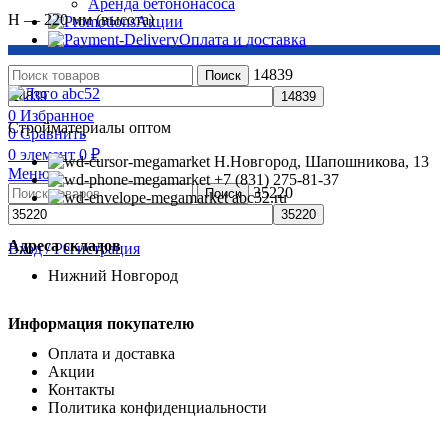
Аренда бетононасоса
H — 220 мм (высота)
Акции
Оплата и доставка
14839
Поиск
0
Избранное
Стройматериалы оптом
0
Сравнить
0
элемент
0
₽
Н.Новгород, Шапошникова, 13
Меню
+7 (831) 275-81-37
35220
Поиск
abc52.ru
Адреса складов
Вход / Регистрация
Нижний Новгород
Информация покупателю
Оплата и доставка
Акции
Контакты
Политика конфиденциальности