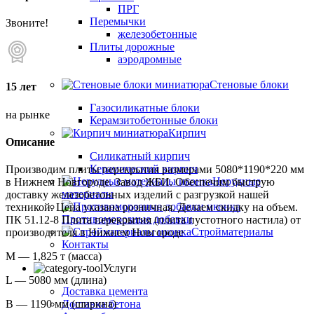
ПРГ
Перемычки
Звоните!
железобетонные
Плиты дорожные
аэродромные
Стеновые блоки
15 лет
Газосиликатные блоки
на рынке
Керамзитобетонные блоки
Кирпич
Описание
Силикатный кирпич
Керамический кирпич
Производим плиты перекрытия размерами 5080*1190*220 мм
Нерудные
в Нижнем Новгороде. Завод ЖБИ. Обеспечим быструю
материалы
доставку железобетонных изделий с разгрузкой нашей
техникой. Цена указана розничная. Делаем скидку на объем.
Противоморозные добавки
ПК 51.12-8 Плита перекрытия (плита пустотного настила) от
Стройматериалы
производителя в Нижнем Новгороде
Контакты
М — 1,825 т (масса)
Услуги
L — 5080 мм (длина)
Доставка цемента
Доставка бетона
B — 1190 мм (ширина)