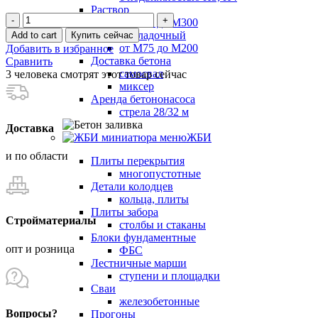
Раствор
Плита
от М50 до М300
перекрытия
Раствор кладочный
Add to cart
Купить сейчас
ПК
от М75 до М200
Добавить в избранное
51-
Доставка бетона
Сравнить
12-
самосвал
3
человека смотрят этот товар сейчас
8
миксер
многопустотная
Аренда бетононасоса
quantity
стрела 28/32 м
Доставка
ЖБИ
и по области
Плиты перекрытия
многопустотные
Детали колодцев
кольца, плиты
Плиты забора
Стройматериалы
столбы и стаканы
Блоки фундаментные
опт и розница
ФБС
Лестничные марши
ступени и площадки
Сваи
железобетонные
Вопросы?
Прогоны