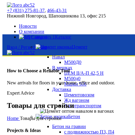
+7 (831) 275-81-37
,
466-43-31
Нижний Новгород, Шапошникова 13, офис 215
Новости
О компании
Статус заказа
Каталог
Цемент
Вход / Регистрация
Навал
М500Д0
В мешках
How to Choose a Reliable Tool
ЦЕМ II/А-П 42,5 Н
М500д0
New arrivals for floors in your home, office and outdoor.
Марки 500
Доставка
Expert Advice
Цементовозом
Жд вагоном
Товары для стройки
Автотранспортом
Бетон
Home
Товары для стройки
Бетон на гравии
Projects & Ideas
с подвижностью П3, П4