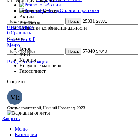
Информация покупателю
Акции
Оплата и доставка
Оплата и доставка
Акции
25331
Поиск
Контакты
0
Избранное
Политика конфиденциальности
0
Сравнить
Каталог
0
элемент
0
₽
Меню
Бетон
57840
Поиск
ЖБИ
Кирпич
Вход / Регистрация
Нерудные материалы
Газосиликат
Соцсети:
Vk
Спецмонолитстрой, Нижний Новгород, 2023
Закрыть
Меню
Категории