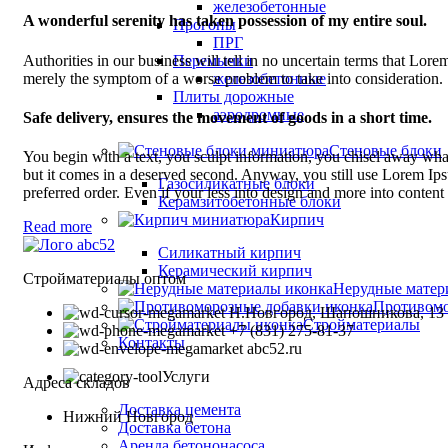
железобетонные
A wonderful serenity has taken possession of my entire soul.
Прогоны
ПРГ
Authorities in our business will tell in no uncertain terms that Lorem
Перемычки
merely the symptom of a worse problem to take into consideration.
железобетонные
Плиты дорожные
аэродромные
Safe delivery, ensures the movement of goods in a short time.
Стеновые блоки
You begin with a text, you sculpt information, you chisel away what'
but it comes in a deserved second. Anyway, you still use Lorem Ipsu
Газосиликатные блоки
preferred order. Even if your less into design and more into conten
Керамзитобетонные блоки
Кирпич
Read more
Силикатный кирпич
Керамический кирпич
Стройматериалы оптом
Нерудные матер
Противомо
Н.Новгород, Шапошникова, 13
Стройматериалы
+7 (831) 275-81-37
Контакты
abc52.ru
Услуги
Адреса складов
Доставка цемента
Нижний Новгород
Доставка бетона
Аренда бетононасоса