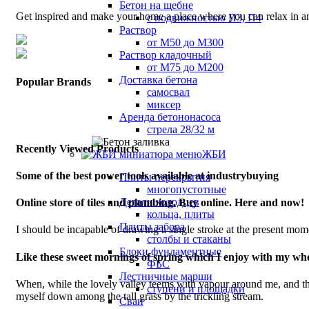
Бетон на щебне
Get inspired and make your home a place where you can relax in any
с подвижностью П3, П4
Раствор
от М50 до М300
Раствор кладочный
от М75 до М200
Доставка бетона
Popular Brands
самосвал
миксер
Аренда бетононасоса
стрела 28/32 м
Recently Viewed Products
ЖБИ
Some of the best power tools available at industrybuying
Плиты перекрытия
многопустотные
Детали колодцев
Online store of tiles and plumbing. Buy online. Here and now!
кольца, плиты
Плиты забора
I should be incapable of drawing a single stroke at the present momen
столбы и стаканы
Блоки фундаментные
Like these sweet mornings of spring which I enjoy with my who
ФБС
Лестничные марши
When, while the lovely valley teems with vapour around me, and the 
ступени и площадки
myself down among the tall grass by the trickling stream.
Сваи