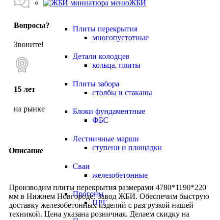
ЖБИ
Вопросы?
Плиты перекрытия
многопустотные
Звоните!
Детали колодцев
кольца, плиты
Плиты забора
15 лет
столбы и стаканы
на рынке
Блоки фундаментные
ФБС
Лестничные марши
ступени и площадки
Описание
Сваи
железобетонные
Производим плиты перекрытия размерами 4780*1190*220
Прогоны
мм в Нижнем Новгороде. Завод ЖБИ. Обеспечим быструю
ПРГ
доставку железобетонных изделий с разгрузкой нашей
техникой. Цена указана розничная. Делаем скидку на