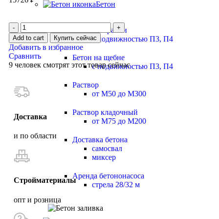
Бетон
Бетон на гравии
Add to cart
Купить сейчас
с подвижностью П3, П4
Добавить в избранное
Сравнить
Бетон на щебне
9
человек смотрят этот товар сейчас
с подвижностью П3, П4
Раствор
от М50 до М300
Раствор кладочный
Доставка
от М75 до М200
и по области
Доставка бетона
самосвал
миксер
Аренда бетононасоса
Стройматериалы
стрела 28/32 м
опт и розница