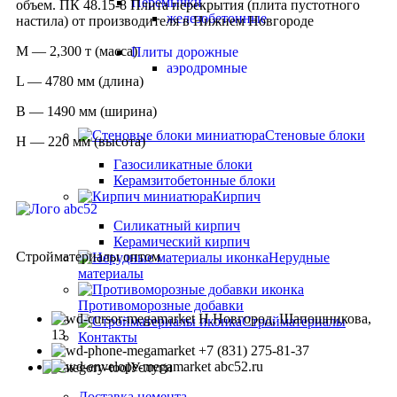
Перемычки
объем. ПК 48.15-8 Плита перекрытия (плита пустотного
железобетонные
настила) от производителя в Нижнем Новгороде
М — 2,300 т (масса)
Плиты дорожные
аэродромные
L — 4780 мм (длина)
B — 1490 мм (ширина)
Стеновые блоки
H — 220 мм (высота)
Газосиликатные блоки
Керамзитобетонные блоки
Кирпич
Силикатный кирпич
Керамический кирпич
Стройматериалы оптом
Нерудные
материалы
Противоморозные добавки
Н.Новгород, Шапошникова,
Стройматериалы
13
Контакты
+7 (831) 275-81-37
abc52.ru
Услуги
Доставка цемента