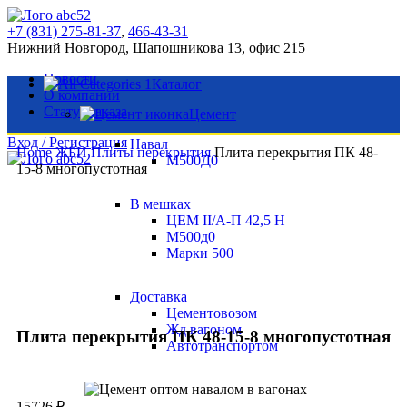
+7 (831) 275-81-37
,
466-43-31
Нижний Новгород, Шапошникова 13, офис 215
Новости
Каталог
О компании
Статус заказа
Цемент
Вход / Регистрация
Навал
Home
ЖБИ
Плиты перекрытия
Плита перекрытия ПК 48-
М500Д0
15-8 многопустотная
В мешках
ЦЕМ II/А-П 42,5 Н
М500д0
Марки 500
Нажмите, чтобы увеличить
Доставка
Цементовозом
Жд вагоном
Плита перекрытия ПК 48-15-8 многопустотная
Автотранспортом
15726
₽