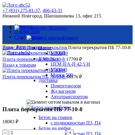
+7 (831) 275-81-37
,
466-43-31
Нижний Новгород, Шапошникова 13, офис 215
Новости
Каталог
О компании
Статус заказа
Цемент
Вход / Регистрация
Home
ЖБИ
Плиты перекрытия
Плита перекрытия ПБ 77-10-8
Навал
М500Д0
В мешках
Плита перекрытия ПБ 76-10-8
17799
₽
ЦЕМ II/А-П 42,5 Н
Назад к товарам
М500д0
Марки 500
Плита перекрытия ПБ 78-10-8
18376
₽
Доставка
Цементовозом
Жд вагоном
Автотранспортом
Нажмите, чтобы увеличить
Бетон
Плита перекрытия ПБ 77-10-8
Бетон на гравии
18083
₽
с подвижностью П3, П4
Бетон на щебне
Плита
с подвижностью П3, П4