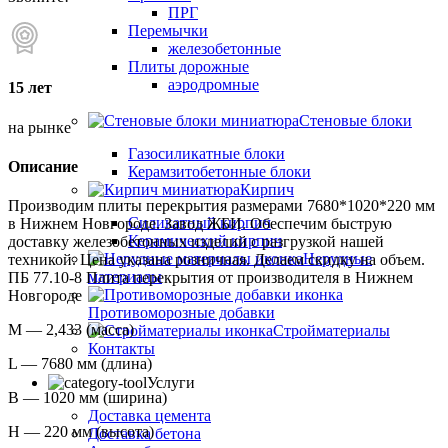
ПРГ
Перемычки
железобетонные
Плиты дорожные
аэродромные
15 лет
Стеновые блоки
на рынке
Газосиликатные блоки
Описание
Керамзитобетонные блоки
Кирпич
Производим плиты перекрытия размерами 7680*1020*220 мм
Силикатный кирпич
в Нижнем Новгороде. Завод ЖБИ. Обеспечим быструю
Керамический кирпич
доставку железобетонных изделий с разгрузкой нашей
Нерудные
техникой. Цена указана розничная. Делаем скидку на объем.
материалы
ПБ 77.10-8 Плита перекрытия от производителя в Нижнем
Новгороде
Противоморозные добавки
М — 2,433 (масса)
Стройматериалы
Контакты
L — 7680 мм (длина)
Услуги
B — 1020 мм (ширина)
Доставка цемента
H — 220 мм (высота)
Доставка бетона