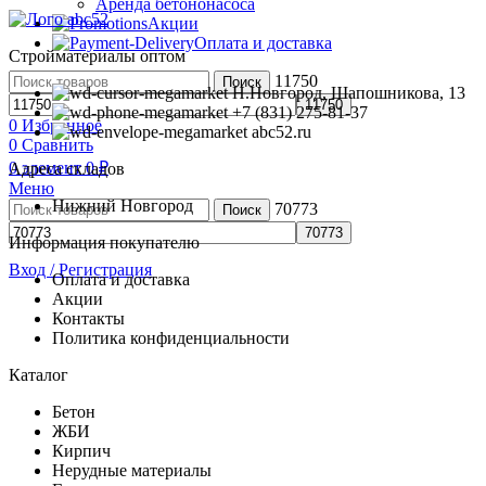
Аренда бетононасоса
Акции
Оплата и доставка
Стройматериалы оптом
11750
Поиск
Н.Новгород, Шапошникова, 13
+7 (831) 275-81-37
0
Избранное
abc52.ru
0
Сравнить
0
элемент
0
₽
Адреса складов
Меню
Нижний Новгород
70773
Поиск
Информация покупателю
Вход / Регистрация
Оплата и доставка
Акции
Контакты
Политика конфиденциальности
Каталог
Бетон
ЖБИ
Кирпич
Нерудные материалы