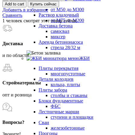
перекрытия
Раствор
Add to cart
Купить сейчас
ПБ
от М50 до М300
Добавить в избранное
77-
Раствор кладочный
Сравнить
10-
от М75 до М200
1
человек смотрят этот товар сейчас
8
Доставка бетона
quantity
самосвал
миксер
Аренда бетононасоса
Доставка
стрела 28/32 м
и по области
ЖБИ
Плиты перекрытия
многопустотные
Детали колодцев
Стройматериалы
кольца, плиты
Плиты забора
опт и розница
столбы и стаканы
Блоки фундаментные
ФБС
Лестничные марши
ступени и площадки
Вопросы?
Сваи
железобетонные
Прогоны
Звоните!